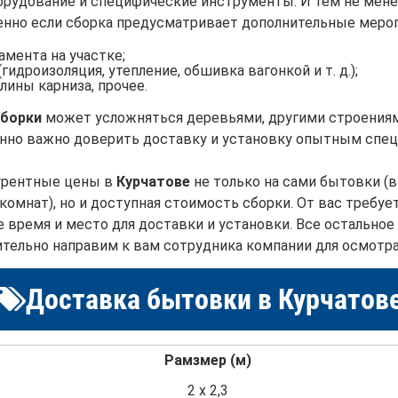
рудование и специфические инструменты. И тем не мене
енно если сборка предусматривает дополнительные мероп
мента на участке;
идроизоляция, утепление, обшивка вагонкой и т. д.);
лины карниза, прочее.
сборки
может усложняться деревьями, другими строениям
обенно важно доверить доставку и установку опытным спе
рентные цены в
Курчатове
не только на сами бытовки (в
 комнат), но и доступная стоимость сборки. От вас треб
е время и место для доставки и установки. Все остально
ельно направим к вам сотрудника компании для осмотра 
Доставка бытовки в Курчатов
Рамзмер (м)
2 х 2,3