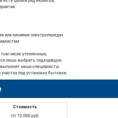
е есть целый ряд нюансов,
риятия:
и или линиями электропередач
циалистам.
 том числе утепленные,
уется лишь выбрать подходящую
е выполнят наши специалисты.
участка под установку бытовки.
е
Стоимость
От 12 000 руб.