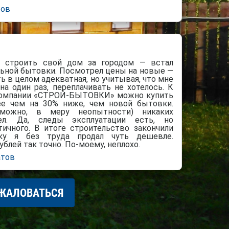
тов
и строить свой дом за городом — встал
льной бытовки. Посмотрел цены на новые —
ь в целом адекватная, но учитывая, что мне
а один раз, переплачивать не хотелось. К
в компании «СТРОЙ-БЫТОВКИ» можно купить
лее чем на 30% ниже, чем новой бытовки.
можно, в меру неопытности) никаких
ел. Да, следы эксплуатации есть, но
ичного. В итоге строительство закончили
вку я без труда продал чуть дешевле.
блей так точно. По-моему, неплохо.
атов
ЖАЛОВАТЬСЯ