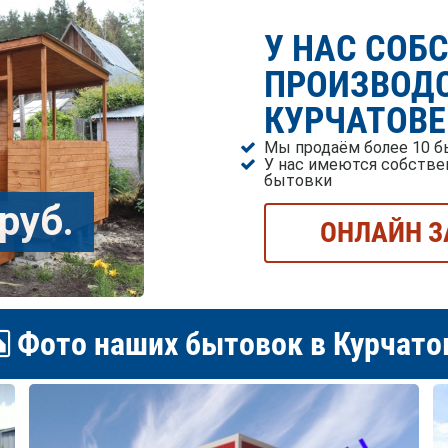
У НАС СОБ
ПРОИЗВОДС
КУРЧАТОВЕ
Мы продаём более 10 б
У нас имеются собстве
бытовки
руб.
ОНЛАЙН З
Фото наших бытовок в Курчато