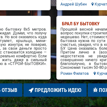
Андрей Шубин
Курча
БРАЛ БУ БЫТОВКУ
ю бытовку 8х5 метров.
Прошлой весной начал
жидал. Думал, что получу
вопрос покупки строите
в. Но все оказалось куда
недешево. Нет, стоимост
уалет, крыльцо, мини-
бытовка нужна по сути н
вую изнутри, не поверил,
счастью, увидел, что 
, за свои деньги просто
БУ. Цена оказалась бо
ас становится холоднее —
Притом лично я (воз
й реально комфортно. Если
недостатков не увид
о жить даже в сильный
совершенно ничего крит
енно в «СТРОЙ-БЫТОВКИ».
благополучно, а быто
Сэкономил тысяч 50-80 ру
Роман Филатов
Курч
 ОТЗЫВ
ПРЕДЛОЖИТЬ ИДЕЮ
ПО
ровольной основе