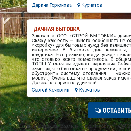
Дарина Горюнова
Курчатов
ДАЧНАЯ БЫТОВКА
Заказал в ООО «СТРОЙ-БЫТОВКИ» дачну
Скажу как есть — ничего особенного не о
«коробку» для бытовых нужд без излишест
интереснее. В бытовке две комнаты, т
кладовка. Вот реально, когда увидел вжи
что столько всего поместилось. В общем
ТОП!!! У меня ни единого нарекания. Сейч
заметил, что бытовка не продувается, в не
обустроить систему отопления — можн
мороз ;) Очень рад, что сделал заказ им
До сих пор приятно удивлен!
Сергей Кочергин
Курчатов
ОСТАВИТЬ
Все отзывы реальны и публикуются на доб