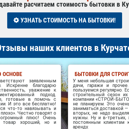
давайте расчитаем стоимость бытовки в К
УЗНАТЬ СТОИМОСТЬ НА БЫТОВКИ!
тзывы наших клиентов в Курчат
 ОСНОВЕ
БЫТОВКИ ДЛЯ СТРО
тветствуют заявленным
У меня небольшая строи
. Искренне благодарю
дачи, гаражи и проче
твенность, уважение к
пользуемся регулярно. Е
ентированный подход.
строительный сезон их
е, готовые в помочь с
компании «СТРОЙ-БЫТОВ
и. И это все бесплатно!
не планируем. Это очен
ся что-то навязывать и
заниматься доставкой — 
 плохо». Честно говорят о
вторых, не надо выделя
 огромный плюс! Очень
нужны. Ну и в-третьих, 
о товар хороший, но и
постоянным клиентам 
аренду.