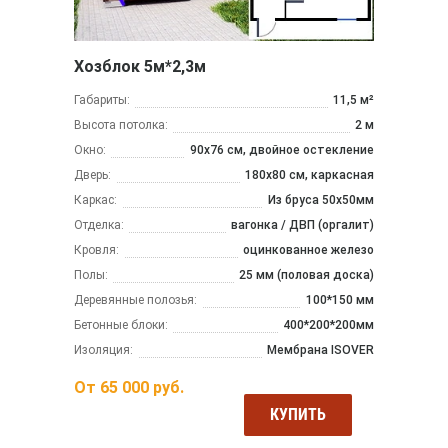
Хозблок 5м*2,3м
Габариты:
11,5 м²
Высота потолка:
2 м
Окно:
90х76 см, двойное остекление
Дверь:
180х80 см, каркасная
Каркас:
Из бруса 50x50мм
Отделка:
вагонка / ДВП (оргалит)
Кровля:
оцинкованное железо
Полы:
25 мм (половая доска)
Деревянные полозья:
100*150 мм
Бетонные блоки:
400*200*200мм
Изоляция:
Мембрана ISOVER
От
65 000
руб.
КУПИТЬ