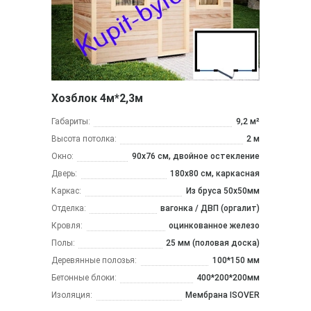
Хозблок 4м*2,3м
Габариты:
9,2 м²
Высота потолка:
2 м
Окно:
90х76 см, двойное остекление
Дверь:
180х80 см, каркасная
Каркас:
Из бруса 50x50мм
Отделка:
вагонка / ДВП (оргалит)
Кровля:
оцинкованное железо
Полы:
25 мм (половая доска)
Деревянные полозья:
100*150 мм
Бетонные блоки:
400*200*200мм
Изоляция:
Мембрана ISOVER