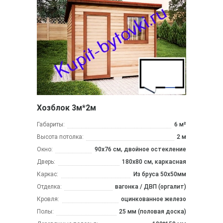
Хозблок 3м*2м
Габариты:
6 м²
Высота потолка:
2 м
Окно:
90х76 см, двойное остекление
Дверь:
180х80 см, каркасная
Каркас:
Из бруса 50x50мм
Отделка:
вагонка / ДВП (оргалит)
Кровля:
оцинкованное железо
Полы:
25 мм (половая доска)