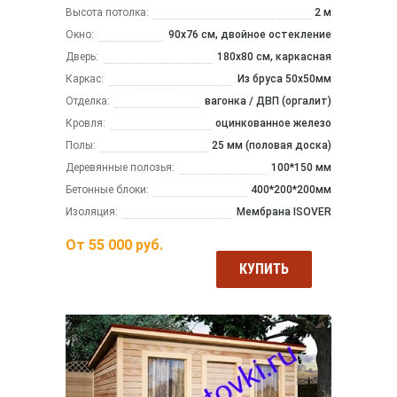
Высота потолка:
2 м
Окно:
90х76 см, двойное остекление
Дверь:
180х80 см, каркасная
Каркас:
Из бруса 50x50мм
Отделка:
вагонка / ДВП (оргалит)
Кровля:
оцинкованное железо
Полы:
25 мм (половая доска)
Деревянные полозья:
100*150 мм
Бетонные блоки:
400*200*200мм
Изоляция:
Мембрана ISOVER
От
55 000
руб.
КУПИТЬ