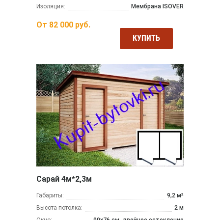
Изоляция:
Мембрана ISOVER
От
82 000
руб.
КУПИТЬ
Сарай 4м*2,3м
Габариты:
9,2 м²
Высота потолка:
2 м
Окно:
90х76 см, двойное остекление