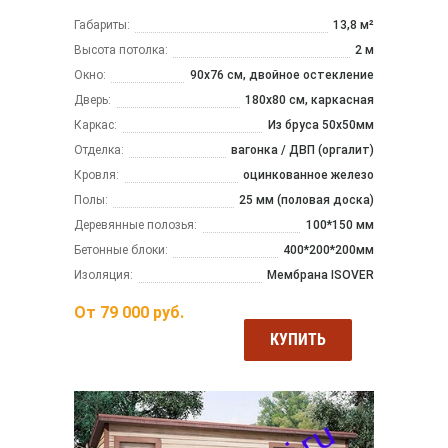
Габариты:
13,8 м²
Высота потолка:
2 м
Окно:
90х76 см, двойное остекление
Дверь:
180х80 см, каркасная
Каркас:
Из бруса 50x50мм
Отделка:
вагонка / ДВП (оргалит)
Кровля:
оцинкованное железо
Полы:
25 мм (половая доска)
Деревянные полозья:
100*150 мм
Бетонные блоки:
400*200*200мм
Изоляция:
Мембрана ISOVER
От
79 000
руб.
КУПИТЬ