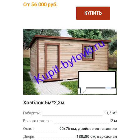
От
56 000
руб.
КУПИТЬ
Хозблок 5м*2,3м
Габариты:
11,5 м²
Высота потолка:
2 м
Окно:
90х76 см, двойное остекление
Дверь:
180х80 см, каркасная