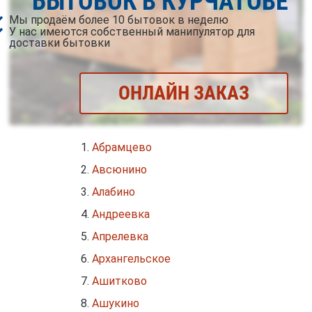
БЫТОВОК В КУРЧАТОВЕ
Мы продаём более 10 бытовок в неделю
У нас имеются собственный манипулятор для
доставки бытовки
ОНЛАЙН ЗАКАЗ
Абрамцево
Авсюнино
Алабино
Андреевка
Апрелевка
Архангельское
Ашитково
Ашукино