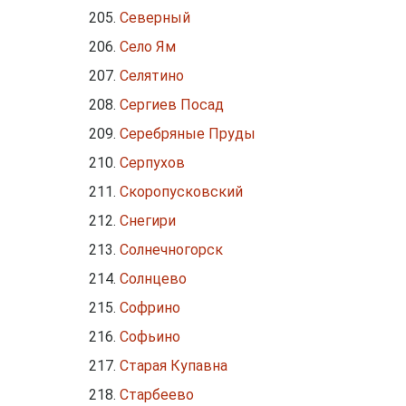
Северный
Село Ям
Селятино
Сергиев Посад
Серебряные Пруды
Серпухов
Скоропусковский
Снегири
Солнечногорск
Солнцево
Софрино
Софьино
Старая Купавна
Старбеево