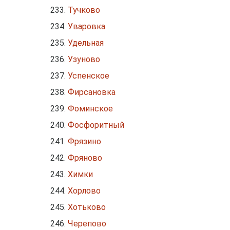
Тучково
Уваровка
Удельная
Узуново
Успенское
Фирсановка
Фоминское
Фосфоритный
Фрязино
Фряново
Химки
Хорлово
Хотьково
Черепово