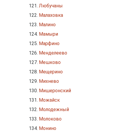
Любучаны
Малаховка
Малино
Мамыри
Марфино
Менделеево
Мешково
Мещерино
Михнево
Мишеронский
Можайск
Молодежный
Молоково
Монино