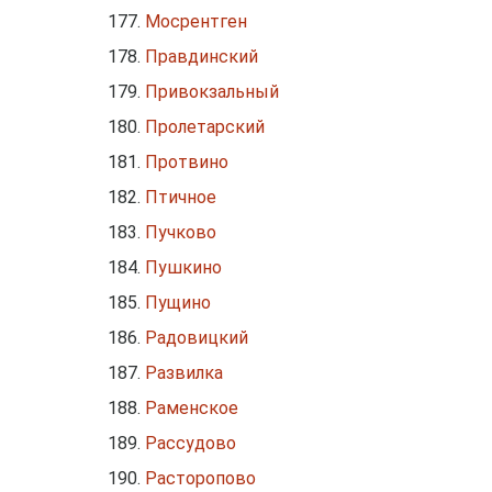
Мосрентген
Правдинский
Привокзальный
Пролетарский
Протвино
Птичное
Пучково
Пушкино
Пущино
Радовицкий
Развилка
Раменское
Рассудово
Расторопово