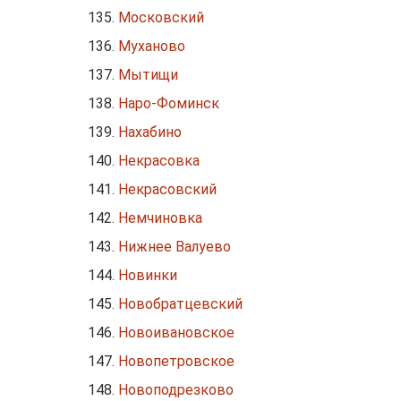
Московский
Муханово
Мытищи
Наро-Фоминск
Нахабино
Некрасовка
Некрасовский
Немчиновка
Нижнее Валуево
Новинки
Новобратцевский
Новоивановское
Новопетровское
Новоподрезково