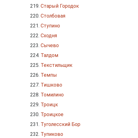
Старый Городок
Столбовая
Ступино
Сходня
Сычево
Талдом
Текстильщик
Темпы
Тишково
Томилино
Троицк
Троицкое
Туголесский Бор
Тупиково