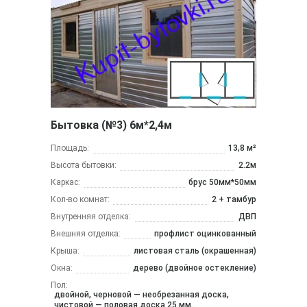
Бытовка (№3) 6м*2,4м
Площадь:
13,8 м²
Высота бытовки:
2.2м
Каркас:
брус 50мм*50мм
Кол-во комнат:
2 + тамбур
Внутренняя отделка:
ДВП
Внешняя отделка:
профлист оцинкованный
Крыша:
листовая сталь (окрашенная)
Окна:
дерево (двойное остекление)
Пол:
двойной, черновой — необрезанная доска,
чистовой — половая доска 25 мм.