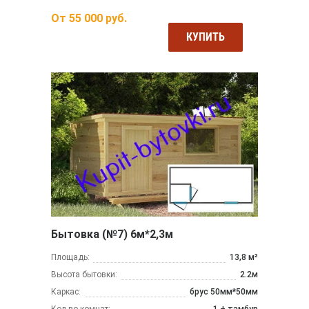
От
55 000
руб.
КУПИТЬ
Бытовка (№7) 6м*2,3м
Площадь:
13,8 м²
Высота бытовки:
2.2м
Каркас:
брус 50мм*50мм
Кол-во комнат:
1 + тамбур