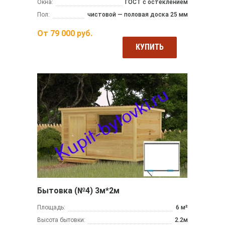
Окна:
ГОСТ с остеклением
Пол:
чистовой — половая доска 25 мм
От
79 000
руб.
КУПИТЬ
Бытовка (№4) 3м*2м
Площадь:
6 м²
Высота бытовки:
2.2м