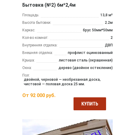
Бытовка (№2) 6м*2,4м
Площадь:
13,8 м²
Высота бытовки:
2.2м
Каркас:
брус 50мм*50мм
Кол-во комнат:
2
Внутренняя отделка:
ДВП
Внешняя отделка:
профлист оцинкованный
Крыша:
листовая сталь (окрашенная)
Окна:
дерево (двойное остекление)
Пол:
двойной, черновой — необрезанная доска,
чистовой — половая доска 25 мм.
От
92 000
руб.
КУПИТЬ