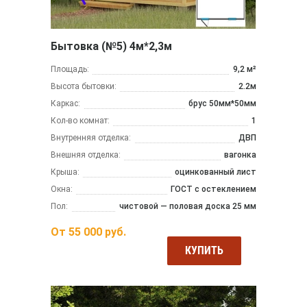
Бытовка (№5) 4м*2,3м
Площадь:
9,2 м²
Высота бытовки:
2.2м
Каркас:
брус 50мм*50мм
Кол-во комнат:
1
Внутренняя отделка:
ДВП
Внешняя отделка:
вагонка
Крыша:
оцинкованный лист
Окна:
ГОСТ с остеклением
Пол:
чистовой — половая доска 25 мм
От
55 000
руб.
КУПИТЬ