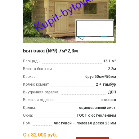
Бытовка (№9) 7м*2,3м
Площадь:
16,1 м²
Высота бытовки:
2.2м
Каркас:
брус 50мм*50мм
Кол-во комнат:
2 + тамбур
Внутренняя отделка:
ДВП
Внешняя отделка:
вагонка
Крыша:
оцинкованный лист
Окна:
ГОСТ с остеклением
Пол:
чистовой — половая доска 25 мм
От
82 000
руб.